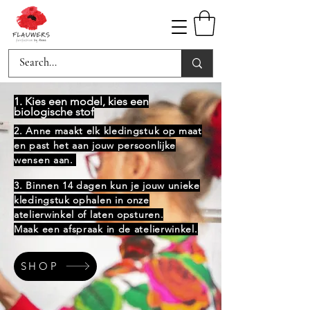
1. Kies een model, kies een
biologische stof
2. Anne maakt elk kledingstuk op maat
en past het aan jouw persoonlijke
wensen aan.
3. Binnen 14 dagen kun je jouw unieke
kledingstuk ophalen in onze
atelierwinkel of laten opsturen.
Maak een afspraak in de atelierwinkel.
SHOP