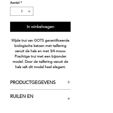
Aantal
*
In winkelwagen
Wijde trui van GOTS gecertificeerde
biologische katoen met taillering
vanuit de hals en met 3/4 mouw.
Prachtige trui met een bijzonder
model. Door de taillering vanuit de
hals valt dit model heel elegant.
PRODUCTGEGEVENS
Gemaakt van 100% GOTS
RUILEN EN
gecertificeerde biologische katoen.
RETOURNEREN
Ook verkrijgbaar in de zwart/wit
fantasy print.
Flauwers by Anne wil dat je blij bent