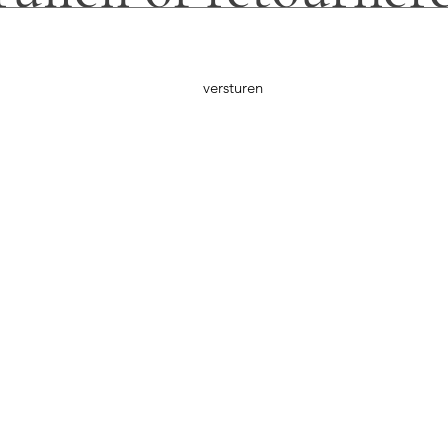
versturen
S
afie
Rahman Jabe