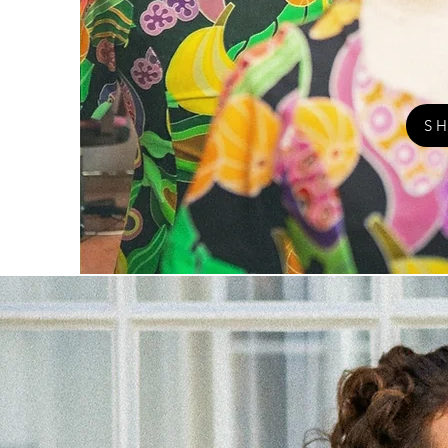
kledingstuk ophalen 
laten opsturen.
Maak een afspraak in
S