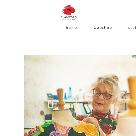
home
webshop
sto
1. Kies een model, kie
2. Anne maakt elk k
past het aan jouw p
3. Binnen 14 dagen 