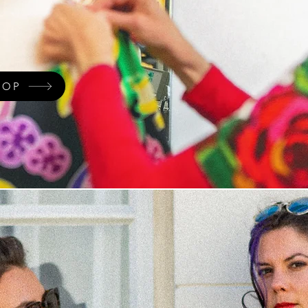
in onze atelierwinkel of
 de atelierwinkel.
HOP