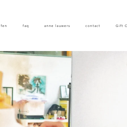
ffen
faq
anne lauwers
contact
Gift 
s een biologische stof
ledingstuk op maat en
ersoonlijke wensen aan.
kun je jouw unieke