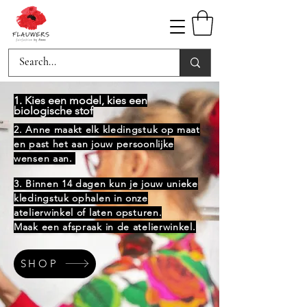
1. Kies een model, kies een
biologische stof
2. Anne maakt elk kledingstuk op maat
en past het aan jouw persoonlijke
wensen aan.
3. Binnen 14 dagen kun je jouw unieke
kledingstuk ophalen in onze
atelierwinkel of laten opsturen.
Maak een afspraak in de atelierwinkel.
SHOP