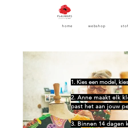
home
webshop
sto
1. Kies een model, kie
2. Anne maakt elk k
past het aan jouw p
3. Binnen 14 dagen 