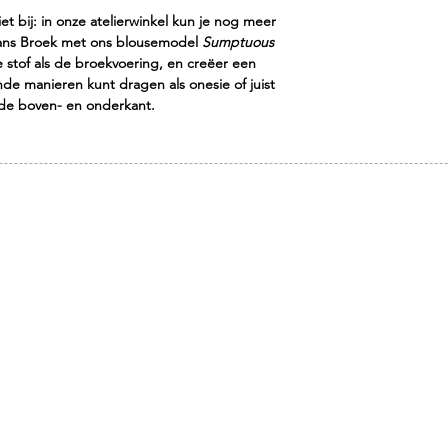
Je kunt de kleding d
Red Flowers Grey
(o
et bij: in onze atelierwinkel kun je nog meer
terugsturen. Wij zijn 
modehuizen), de bin
rans Broek met ons blousemodel
Sumptuous
aangekomen of besc
Trousers is van 100% 
 stof als de broekvoering, en creëer een
kledingstukken, dus 
nde manieren kunt dragen als onesie of juist
verpakt, evt. verzeke
nde boven- en onderkant.
verzendbewijs hebt.
OPENINGSTIJDEN
dinsdag t/m vrijdag 11:00 - 17:00 uur
zaterdag op afspraak
zondag & maandag gesloten
© 2022 Flauwers by Anne