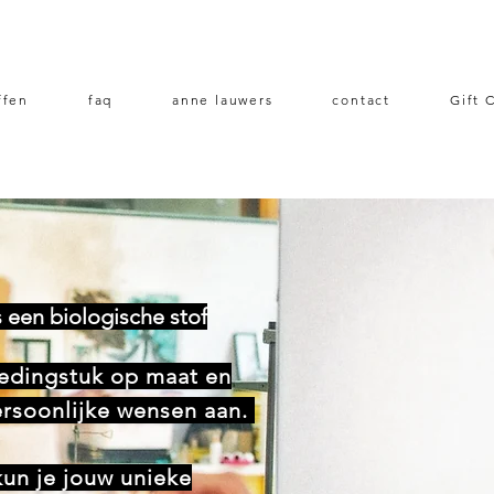
ffen
faq
anne lauwers
contact
Gift 
s een biologische stof
ledingstuk op maat en
ersoonlijke wensen aan.
kun je jouw unieke