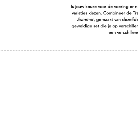
Is jouw keuze voor de voering er ni
variaties kiezen. Combineer de T
Summer
, gemaakt van dezelfde
geweldige set die je op verschille
een verschille
ADRES
Flauwers by Anne
Kerkstraat 19-D
3581 RA Utrecht
t. 030 231 0818
anne@flauwersbyanne.com