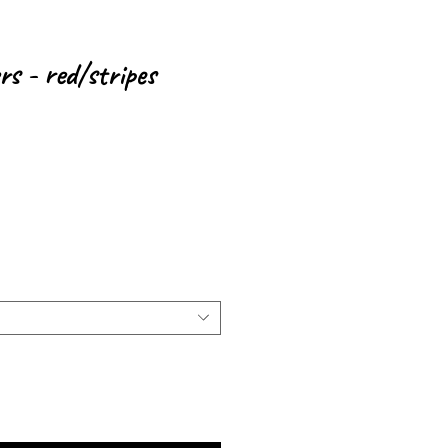
rs - red/stripes
s