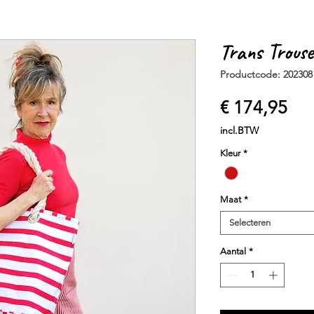
Trans Trouse
Productcode: 202308
Prij
€ 174,95
incl.BTW
Kleur
*
Maat
*
Selecteren
Aantal
*