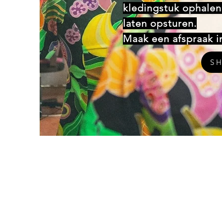
kledingstuk ophalen 
laten opsturen.
Maak een afspraak in
S