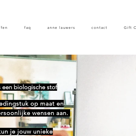
ffen
faq
anne lauwers
contact
Gift 
s een biologische stof
ledingstuk op maat en
ersoonlijke wensen aan.
kun je jouw unieke