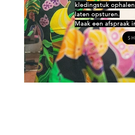
kledingstuk ophalen 
laten opsturen.
Maak een afspraak in
S