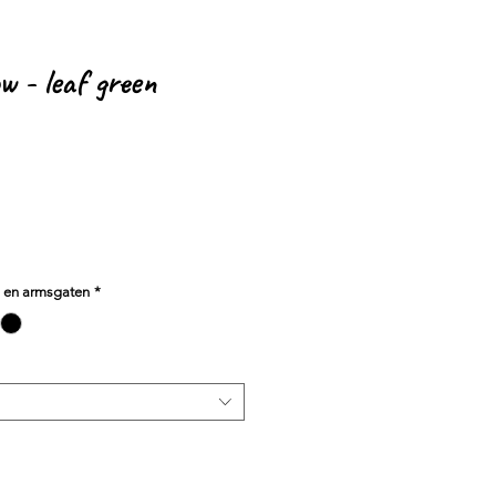
w - leaf green
s en armsgaten
*