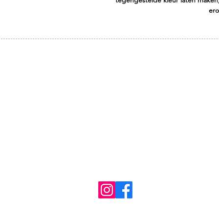
ero
ADRES
Flauwers by Anne
Kerkstraat 19-D
3581 RA Utrecht
t. 030 231 0818
anne@flauwersbyanne.com