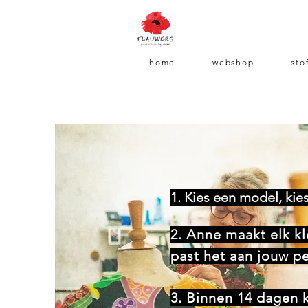
home
webshop
sto
1. Kies een model, kie
2. Anne maakt elk k
past het aan jouw p
3. Binnen 14 dagen 