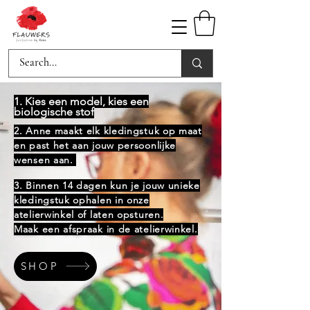
1. Kies een model, kies een
biologische stof
2. Anne maakt elk kledingstuk op maat
en past het aan jouw persoonlijke
wensen aan.
3. Binnen 14 dagen kun je jouw unieke
kledingstuk ophalen in onze
atelierwinkel of laten opsturen.
Maak een afspraak in de atelierwinkel.
SHOP